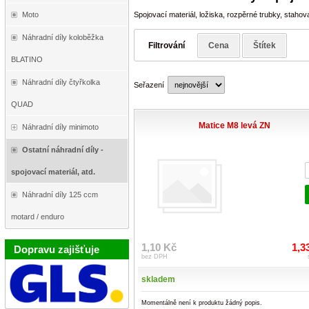
Moto
Spojovací materiál, ložiska, rozpěrné trubky, staho
Náhradní díly koloběžka
Filtrování
Cena
Štítek
BLATINO
Náhradní díly čtyřkolka
Seřazení
QUAD
Matice M8 levá ZN
Náhradní díly minimoto
Ostatní náhradní díly -
spojovací materiál, atd.
Náhradní díly 125 ccm
motard / enduro
1,10 Kč
1,3
Dopravu zajišťuje
bez DPH
skladem
Momentálně není k produktu žádný popis.