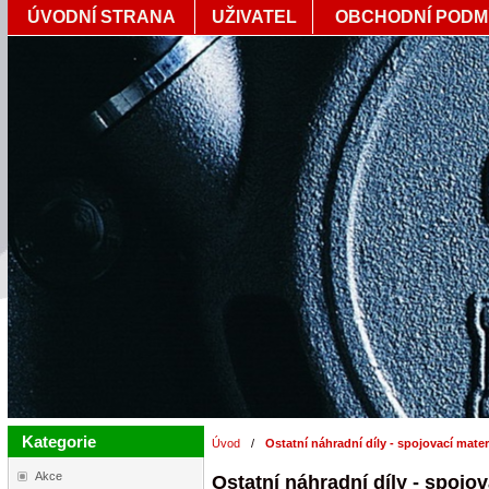
ÚVODNÍ STRANA
UŽIVATEL
OBCHODNÍ PODM
Kategorie
Úvod
/
Ostatní náhradní díly - spojovací materi
Akce
Ostatní náhradní díly - spojov