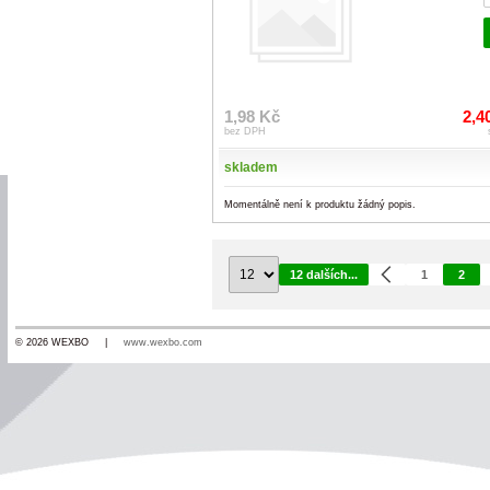
1,98 Kč
2,4
bez DPH
skladem
Momentálně není k produktu žádný popis.
12 dalších...
1
2
© 2026 WEXBO |
www.wexbo.com