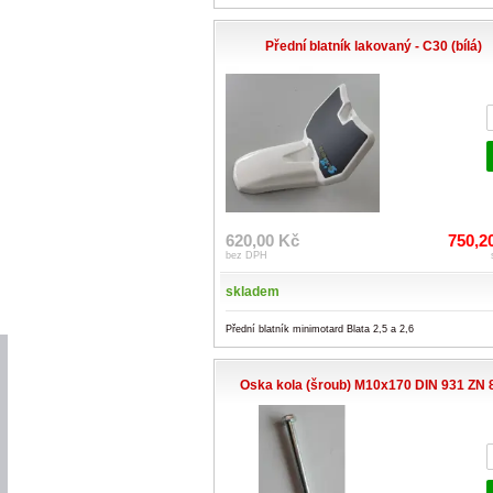
Přední blatník lakovaný - C30 (bílá)
620,00 Kč
750,2
bez DPH
skladem
Přední blatník minimotard Blata 2,5 a 2,6
Oska kola (šroub) M10x170 DIN 931 ZN 