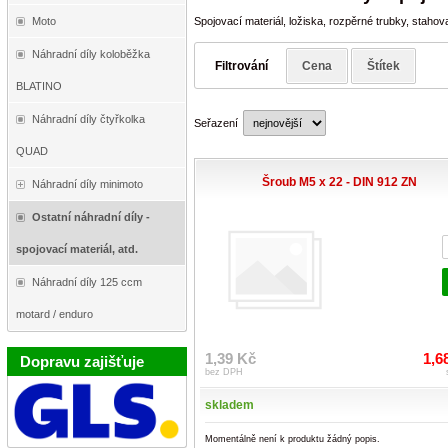
Moto
Spojovací materiál, ložiska, rozpěrné trubky, staho
Náhradní díly koloběžka
Filtrování
Cena
Štítek
BLATINO
Náhradní díly čtyřkolka
Seřazení
QUAD
Šroub M5 x 22 - DIN 912 ZN
Náhradní díly minimoto
Ostatní náhradní díly -
spojovací materiál, atd.
Náhradní díly 125 ccm
motard / enduro
1,39 Kč
1,6
Dopravu zajišťuje
bez DPH
skladem
Momentálně není k produktu žádný popis.