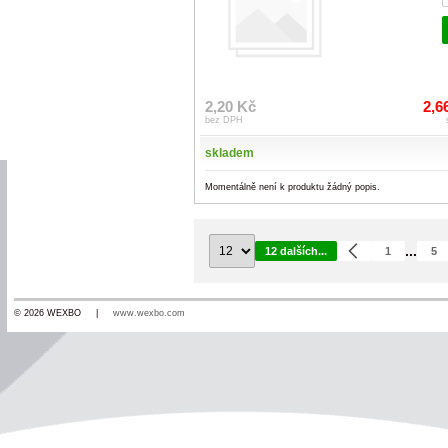
2,20 Kč
2,6
bez DPH
skladem
Momentálně není k produktu žádný popis.
...
12 dalších...
1
5
© 2026 WEXBO |
www.wexbo.com