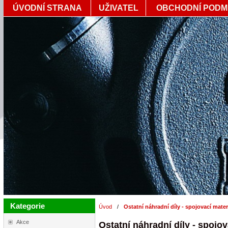
ÚVODNÍ STRANA
UŽIVATEL
OBCHODNÍ PODM
Kategorie
Úvod
/
Ostatní náhradní díly - spojovací materi
Akce
Ostatní náhradní díly - spojov