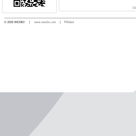
Sd
© 2026 WEXBO |
www.wexbo.com
|
Přihlásit