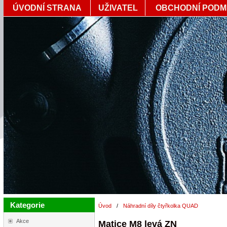
ÚVODNÍ STRANA
UŽIVATEL
OBCHODNÍ PODM
Kategorie
Úvod
/
Náhradní díly čtyřkolka QUAD
Akce
Matice M8 levá ZN