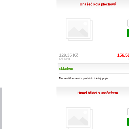
Unašeč kola plechový
129,35 Kč
156,5
bez DPH
skladem
Momentálně není k produktu žádný popis.
Hnací hřídel s unašečem