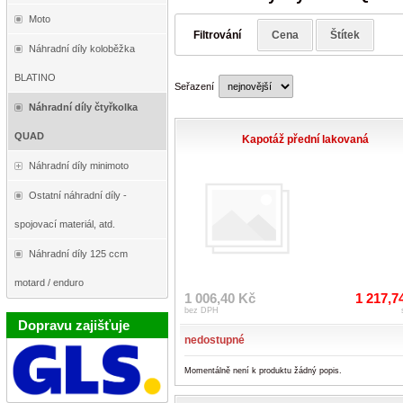
Moto
Filtrování
Cena
Štítek
Náhradní díly koloběžka
BLATINO
Seřazení
Náhradní díly čtyřkolka
QUAD
Kapotáž přední lakovaná
Náhradní díly minimoto
Ostatní náhradní díly -
spojovací materiál, atd.
Náhradní díly 125 ccm
motard / enduro
1 006,40 Kč
1 217,7
bez DPH
Dopravu zajišťuje
nedostupné
Momentálně není k produktu žádný popis.