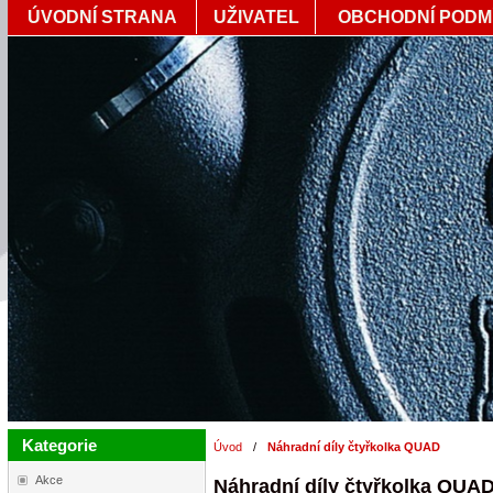
ÚVODNÍ STRANA
UŽIVATEL
OBCHODNÍ PODM
Kategorie
Úvod
/
Náhradní díly čtyřkolka QUAD
Akce
Náhradní díly čtyřkolka QUA