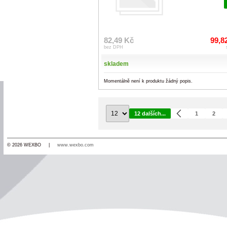
82,49 Kč
99,8
bez DPH
skladem
Momentálně není k produktu žádný popis.
12 dalších...
1
2
© 2026 WEXBO |
www.wexbo.com