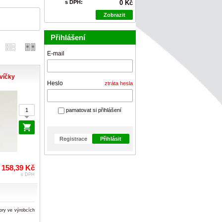
s DPH:
0 Kč
Zobrazit
Přihlášení
E-mail
víčky
Heslo
ztráta hesla
pamatovat si přihlášení
Registrace
Přihlásit
158,39 Kč
s DPH
ory ve výrobcích