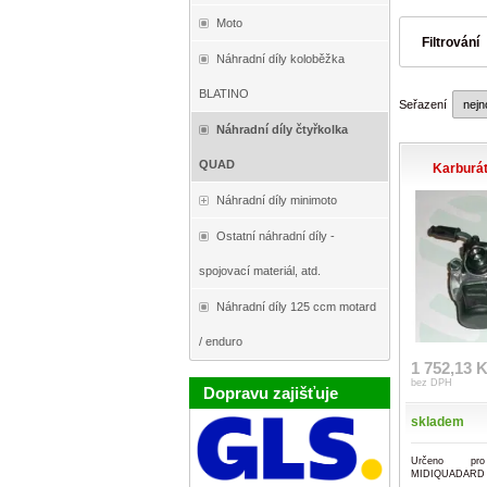
Moto
Filtrování
Náhradní díly koloběžka
BLATINO
Seřazení
Náhradní díly čtyřkolka
QUAD
Karburát
Náhradní díly minimoto
Ostatní náhradní díly -
spojovací materiál, atd.
Náhradní díly 125 ccm motard
/ enduro
1 752,13 
bez DPH
Dopravu zajišťuje
skladem
Určeno pr
MIDIQUADARD