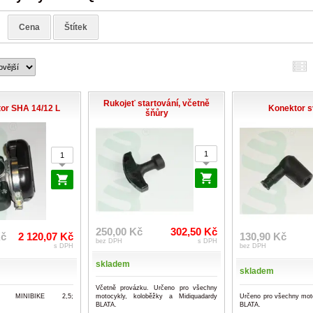
Cena
Štítek
Rukojeť startování, včetně
or SHA 14/12 L
Konektor s
šňůry
250,00 Kč
302,50 Kč
Kč
2 120,07 Kč
130,90 Kč
bez DPH
s DPH
s DPH
bez DPH
skladem
skladem
Včetně provázku. Určeno pro všechny
o MINIBIKE 2,5;
Určeno pro všechny mot
motocykly, koloběžky a Midiquadardy
BLATA.
BLATA.