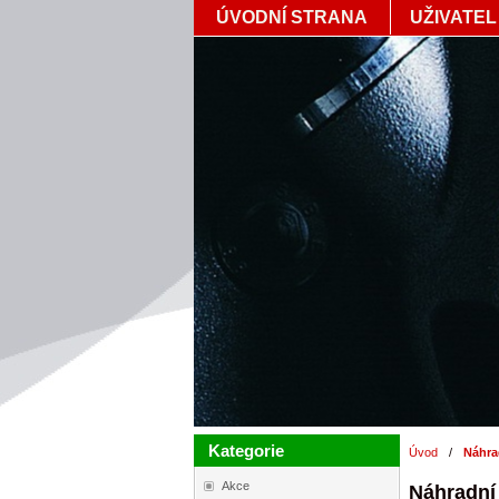
ÚVODNÍ STRANA
UŽIVATEL
Kategorie
Úvod
/
Náhra
Akce
Náhradní