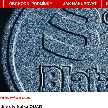
OBCHODNÍ PODMÍNKY
JAK NAKUPOVAT
dní díly čtyřkolka QUAD
 díly čtyřkolka QUAD