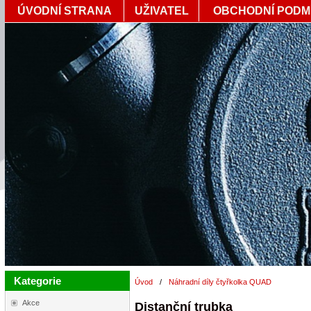
ÚVODNÍ STRANA
UŽIVATEL
OBCHODNÍ PODM
Kategorie
Úvod
/
Náhradní díly čtyřkolka QUAD
Akce
Distanční trubka