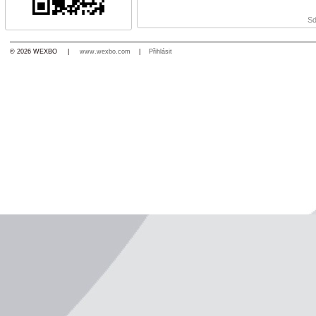
Sd
© 2026 WEXBO |
www.wexbo.com
|
Přihlásit