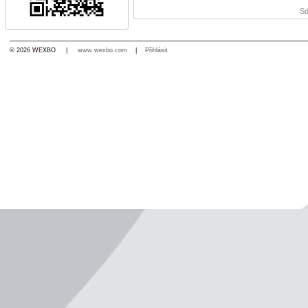
Sd
© 2026 WEXBO |
www.wexbo.com
|
Přihlásit