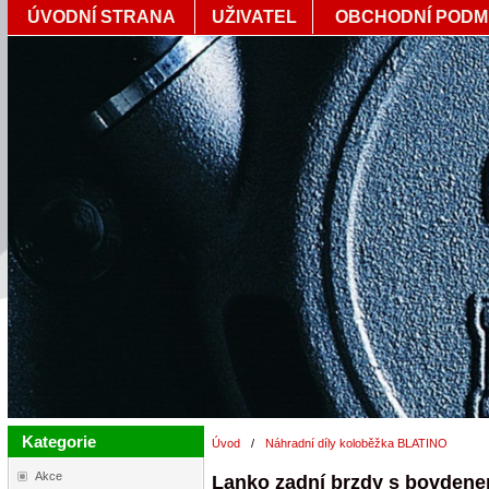
ÚVODNÍ STRANA
UŽIVATEL
OBCHODNÍ PODM
Kategorie
Úvod
/
Náhradní díly koloběžka BLATINO
Akce
Lanko zadní brzdy s bovden