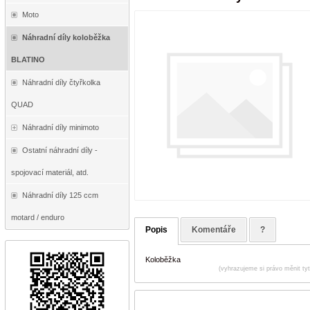
Moto
Náhradní díly koloběžka
BLATINO
Náhradní díly čtyřkolka
QUAD
Náhradní díly minimoto
Ostatní náhradní díly -
spojovací materiál, atd.
Náhradní díly 125 ccm
motard / enduro
Popis
Komentáře
?
Koloběžka
(vyhrazujeme si právo měnit ty