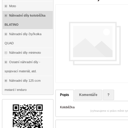
Moto
Náhradní díly koloběžka
BLATINO
Náhradní díly čtyřkolka
QUAD
Náhradní díly minimoto
Ostatní náhradní díly -
spojovací materiál, atd.
Náhradní díly 125 ccm
motard / enduro
Popis
Komentáře
?
Koloběžka
(vyhrazujeme si právo měnit ty