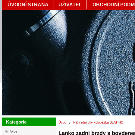
ÚVODNÍ STRANA
UŽIVATEL
OBCHODNÍ PODM
Kategorie
Úvod
/
Náhradní díly koloběžka BLATINO
Akce
Lanko zadní brzdy s bovden