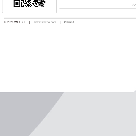
Sd
© 2026 WEXBO |
www.wexbo.com
|
Přihlásit