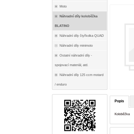
Moto
Náhradní díly koloběžka
BLATINO
Náhradní díly čtyřkolka QUAD
Náhradní díly minimoto
Ostatní náhradní díly -
spojovací materiál, atd.
Náhradní díly 125 ccm motard
/ enduro
Popis
Koloběžka