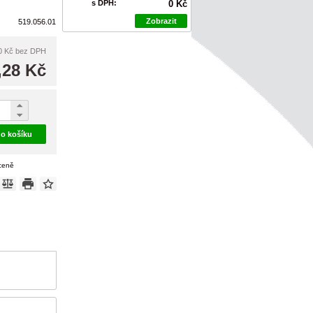
s DPH:
0 Kč
Zobrazit
519.056.01
0 Kč
bez DPH
,28 Kč
do košíku
 ceně