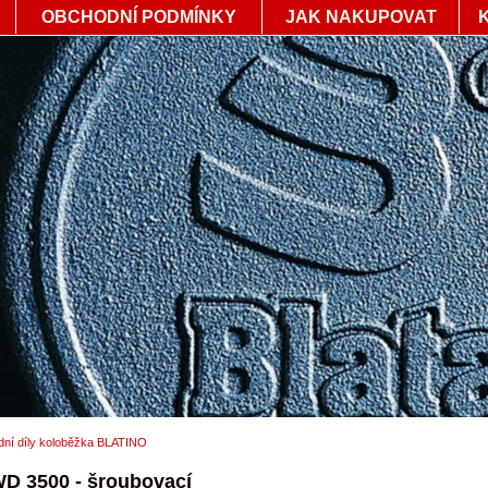
OBCHODNÍ PODMÍNKY
JAK NAKUPOVAT
dní díly koloběžka BLATINO
WD 3500 - šroubovací