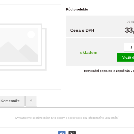
Kód produktu
27,5
33
Cena s DPH
skladem
Vložit 
Recyklační poplatek je započítán v
Komentáře
?
(vyhrazujeme si právo měnit tyto popisy a specifikace bez předchozího upozornění)