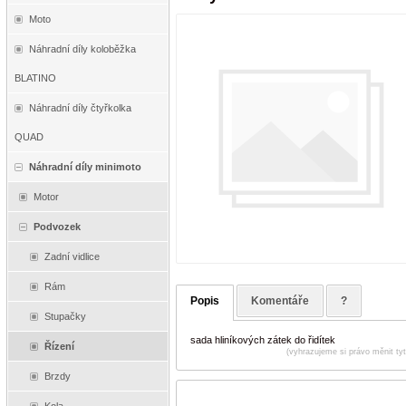
Moto
Náhradní díly koloběžka
BLATINO
Náhradní díly čtyřkolka
QUAD
Náhradní díly minimoto
Motor
Podvozek
Zadní vidlice
Rám
Popis
Komentáře
?
Stupačky
sada hliníkových zátek do řidítek
Řízení
(vyhrazujeme si právo měnit ty
Brzdy