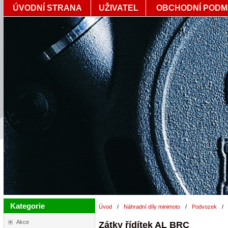
ÚVODNÍ STRANA
UŽIVATEL
OBCHODNÍ PODM
Kategorie
Úvod
/
Náhradní díly minimoto
/
Podvozek
/
Akce
Zátky řídítek AL BRC