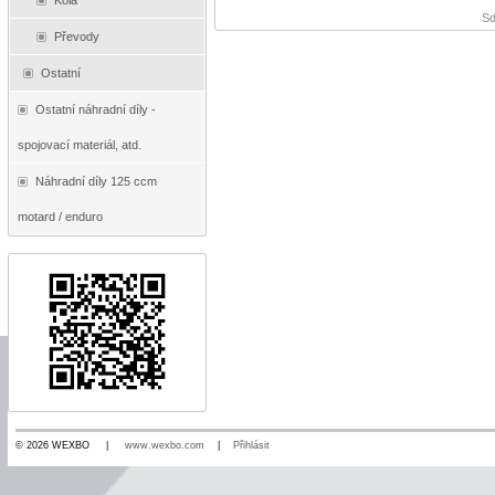
Kola
Sd
Převody
Ostatní
Ostatní náhradní díly -
spojovací materiál, atd.
Náhradní díly 125 ccm
motard / enduro
© 2026 WEXBO |
www.wexbo.com
|
Přihlásit