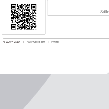
Sdíle
© 2026 WEXBO |
www.wexbo.com
|
Přihlásit