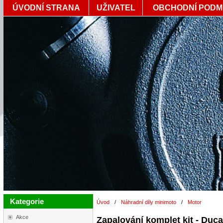
ÚVODNÍ STRANA
UŽIVATEL
OBCHODNÍ PODM
Kategorie
Úvod
/
Náhradní díly minimoto
/
Motor
Akce
Zapalování komplet kit - Duca