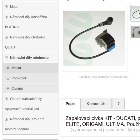
Moto
Náhradní díly koloběžka
BLATINO
Náhradní díly čtyřkolka
QUAD
Náhradní díly minimoto
Motor
(obrázky jsou ilustračního charakteru)
Podvozek
Ostatní
Ostatní náhradní díly -
Popis
Komentáře
?
spojovací materiál, atd.
Zapalovací cívka KIT - DUCATI, 
Náhradní díly 125 ccm
ELITE, ORIGAMI, ULTIMA, Použí
motard / enduro
(vyhrazujeme si právo měnit tyto p