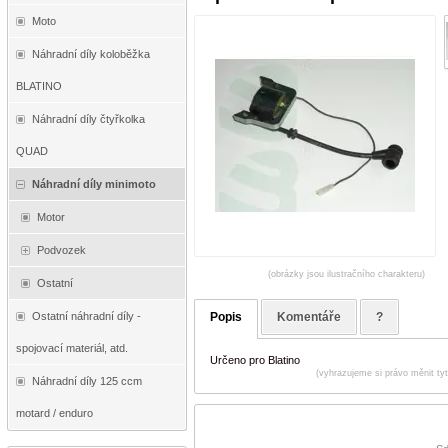
Moto
Náhradní díly koloběžka
BLATINO
Náhradní díly čtyřkolka
QUAD
Náhradní díly minimoto
Motor
Podvozek
(obrázky jsou ilustračního charakteru)
Ostatní
Popis
Komentáře
?
Ostatní náhradní díly -
spojovací materiál, atd.
Určeno pro Blatino
(vyhrazujeme si právo měnit ty
Náhradní díly 125 ccm
motard / enduro