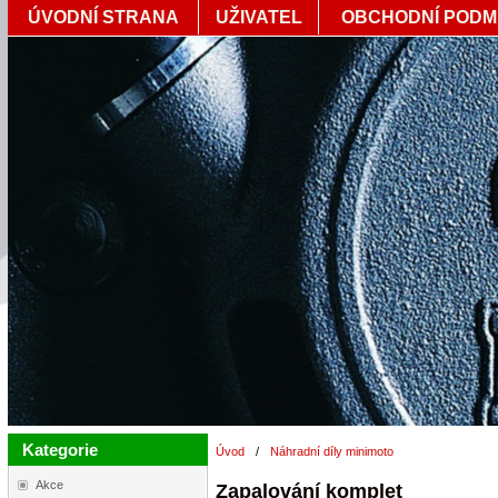
ÚVODNÍ STRANA
UŽIVATEL
OBCHODNÍ PODM
Kategorie
Úvod
/
Náhradní díly minimoto
Akce
Zapalování komplet