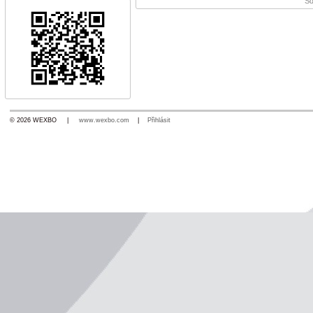
Sd
© 2026 WEXBO |
www.wexbo.com
|
Přihlásit