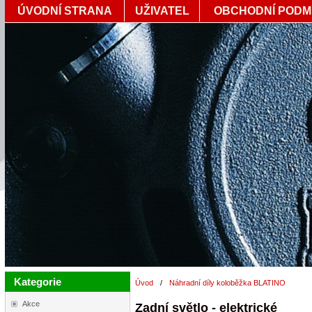
ÚVODNÍ STRANA
UŽIVATEL
OBCHODNÍ PODM
Kategorie
Úvod
/
Náhradní díly koloběžka BLATINO
Akce
Zadní světlo - elektrické