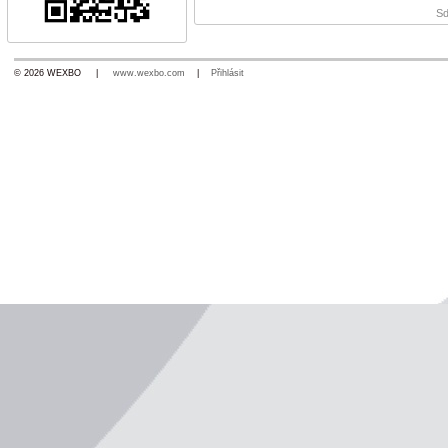
Sd
© 2026 WEXBO |
www.wexbo.com
|
Přihlásit