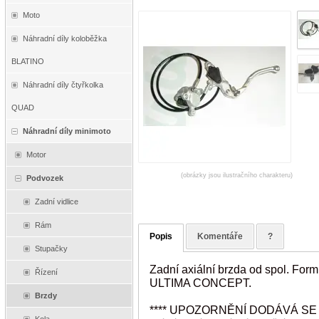
Moto
Náhradní díly koloběžka
BLATINO
Náhradní díly čtyřkolka
QUAD
Náhradní díly minimoto
Motor
(obrázky jsou ilustračního charakteru)
Podvozek
Zadní vidlice
Rám
Popis
Komentáře
?
Stupačky
Zadní axiální brzda od spol. Fo
Řízení
ULTIMA CONCEPT.
Brzdy
**** UPOZORNĚNÍ DODÁVÁ SE