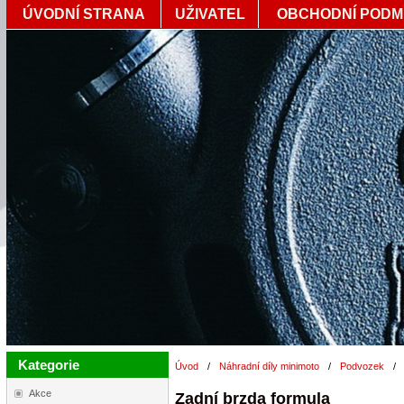
ÚVODNÍ STRANA
UŽIVATEL
OBCHODNÍ PODM
Kategorie
Úvod
/
Náhradní díly minimoto
/
Podvozek
/
Akce
Zadní brzda formula