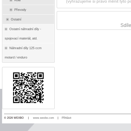
Kola
(vyhrazujeme si právo měnit tyto p
Převody
Ostatní
Sdíle
Ostatní náhradní díly -
spojovací materiál, atd.
Náhradní díly 125 ccm
motard / enduro
© 2026 WEXBO |
www.wexbo.com
|
Přihlásit