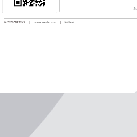
Sd
© 2026 WEXBO |
www.wexbo.com
|
Přihlásit