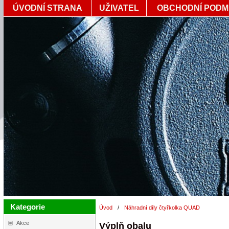
ÚVODNÍ STRANA
UŽIVATEL
OBCHODNÍ PODM
Kategorie
Úvod
/
Náhradní díly čtyřkolka QUAD
Akce
Výplň obalu