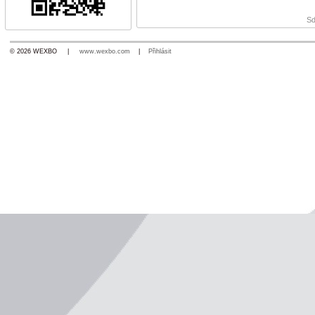
Sd
© 2026 WEXBO |
www.wexbo.com
|
Přihlásit