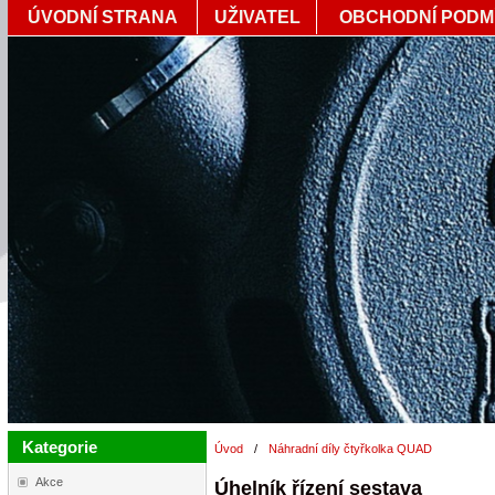
ÚVODNÍ STRANA
UŽIVATEL
OBCHODNÍ PODM
Kategorie
Úvod
/
Náhradní díly čtyřkolka QUAD
Akce
Úhelník řízení sestava