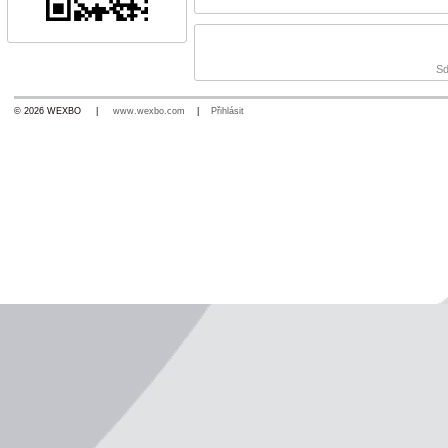
Sd
© 2026 WEXBO |
www.wexbo.com
|
Přihlásit