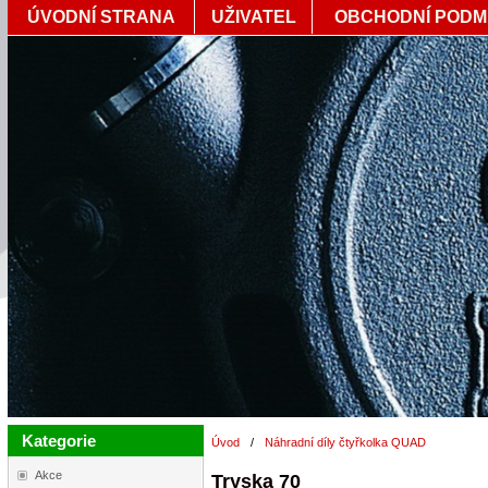
ÚVODNÍ STRANA
UŽIVATEL
OBCHODNÍ PODM
Kategorie
Úvod
/
Náhradní díly čtyřkolka QUAD
Akce
Tryska 70