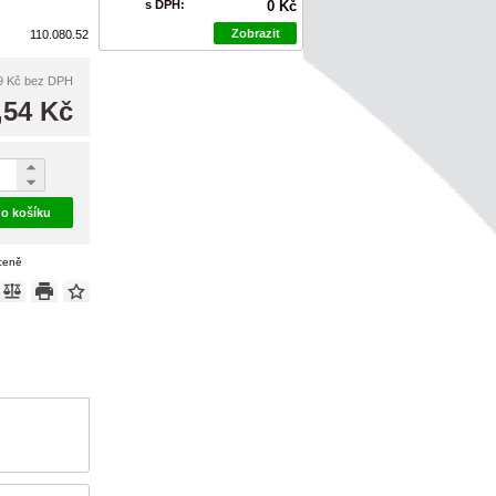
s DPH:
0 Kč
Zobrazit
110.080.52
9 Kč
bez DPH
,54 Kč
do košíku
 ceně