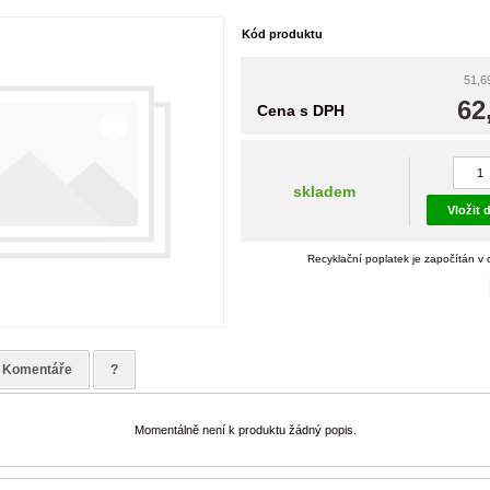
Kód produktu
51,6
62
Cena s DPH
skladem
Vložit 
Recyklační poplatek je započítán v
Komentáře
?
Momentálně není k produktu žádný popis.