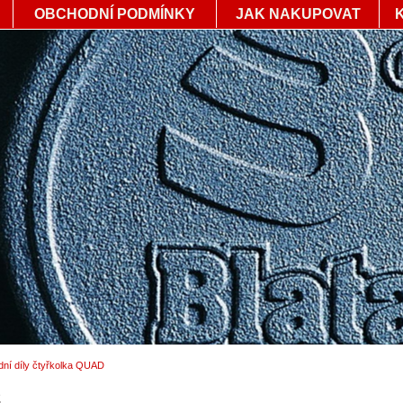
OBCHODNÍ PODMÍNKY
JAK NAKUPOVAT
ní díly čtyřkolka QUAD
2