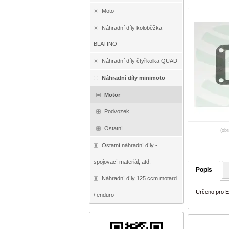
Moto
Náhradní díly koloběžka
BLATINO
Náhradní díly čtyřkolka QUAD
Náhradní díly minimoto
Motor
Podvozek
Ostatní
(obr
Ostatní náhradní díly -
spojovací materiál, atd.
Popis
Náhradní díly 125 ccm motard
Určeno pro 
/ enduro