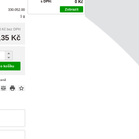
s DPH:
0 Kč
Zobrazit
330.052.00
1 g
0 Kč
bez DPH
,35 Kč
do košíku
 ceně