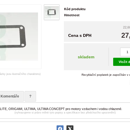
Kód produktu
Hmotnost
22,6
27
Cena s DPH
skladem
Vložit 
ázky jsou ilustračního charakteru)
Recyklační poplatek je započítán v
Komentáře
?
ELITE, ORIGAMI, ULTIMA, ULTIMA CONCEPT pro motory vzduchem i vodou chlazené.
(vyhrazujeme si právo měnit tyto popisy a specifikace bez předchozího upozornění)