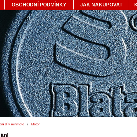
OBCHODNÍ PODMÍNKY
JAK NAKUPOVAT
ní díly minimoto
/
Motor
sání