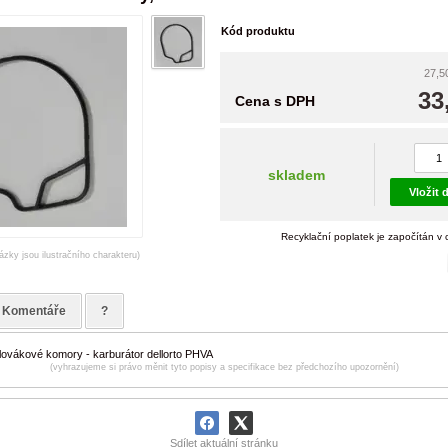
Kód produktu
27,5
33
Cena s DPH
skladem
Vložit 
Recyklační poplatek je započítán v
ázky jsou ilustračního charakteru)
Komentáře
?
lovákové komory - karburátor dellorto PHVA
(vyhrazujeme si právo měnit tyto popisy a specifikace bez předchozího upozornění)
Sdílet aktuální stránku