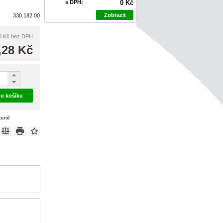
s DPH:
0 Kč
Zobrazit
330.182.00
0 Kč
bez DPH
,28 Kč
do košíku
 ceně