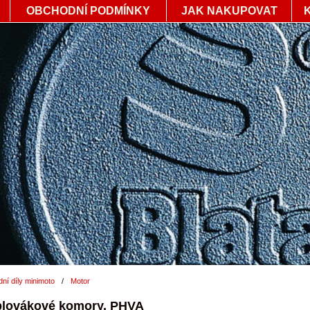
OBCHODNÍ PODMÍNKY
JAK NAKUPOVAT
ní díly minimoto
/
Motor
plovákové komory, PHVA