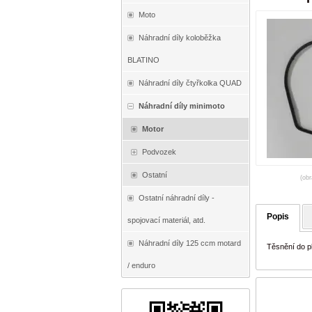
Moto
Náhradní díly koloběžka
BLATINO
Náhradní díly čtyřkolka QUAD
Náhradní díly minimoto
Motor
Podvozek
Ostatní
(obr
Ostatní náhradní díly -
Popis
spojovací materiál, atd.
Náhradní díly 125 ccm motard
Těsnění do p
/ enduro