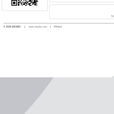
Sd
© 2026 WEXBO |
www.wexbo.com
|
Přihlásit