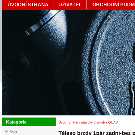
ÚVODNÍ STRANA
UŽIVATEL
OBCHODNÍ PODM
Kategorie
Úvod
/
Náhradní díly čtyřkolka QUAD
Akce
Těleso brzdy 1pár zadní-bez