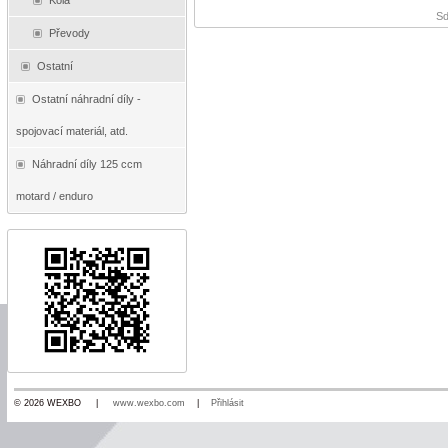
Kola
Sd
Převody
Ostatní
Ostatní náhradní díly -
spojovací materiál, atd.
Náhradní díly 125 ccm
motard / enduro
© 2026 WEXBO |
www.wexbo.com
|
Přihlásit