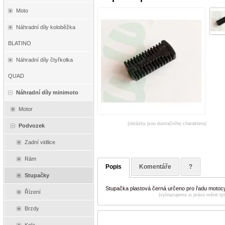
Moto
Náhradní díly koloběžka
BLATINO
Náhradní díly čtyřkolka
QUAD
Náhradní díly minimoto
Motor
(obrázky jsou ilustračního charakteru)
Podvozek
Zadní vidlice
Rám
Popis
Komentáře
?
Stupačky
Stupačka plastová černá určeno pro řadu mot
Řízení
(vyhrazujeme si právo měnit ty
Brzdy