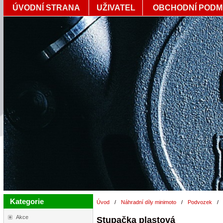
ÚVODNÍ STRANA
UŽIVATEL
OBCHODNÍ PODM
Kategorie
Úvod
/
Náhradní díly minimoto
/
Podvozek
/
Akce
Stupačka plastová