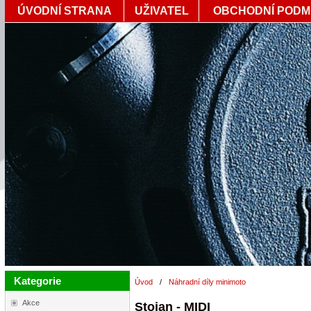
ÚVODNÍ STRANA
UŽIVATEL
OBCHODNÍ PODM
Kategorie
Úvod
/
Náhradní díly minimoto
Akce
Stojan - MIDI