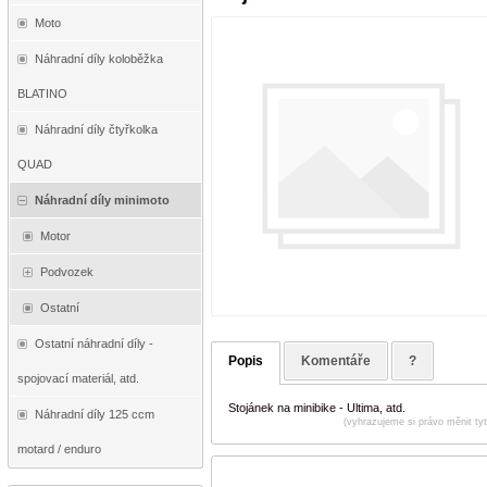
Moto
Náhradní díly koloběžka
BLATINO
Náhradní díly čtyřkolka
QUAD
Náhradní díly minimoto
Motor
Podvozek
Ostatní
Ostatní náhradní díly -
Popis
Komentáře
?
spojovací materiál, atd.
Stojánek na minibike - Ultima, atd.
Náhradní díly 125 ccm
(vyhrazujeme si právo měnit ty
motard / enduro