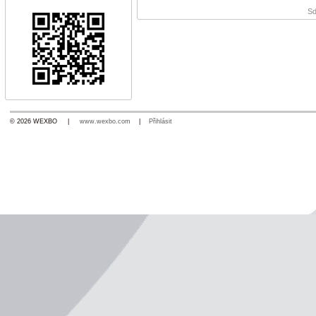
Sd
© 2026 WEXBO |
www.wexbo.com
|
Přihlásit