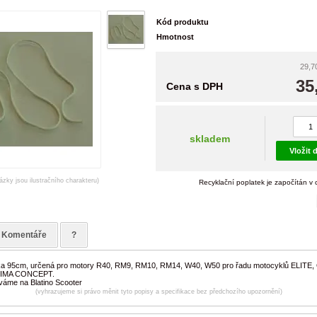
Kód produktu
Hmotnost
29,7
35
Cena s DPH
skladem
Vložit 
ázky jsou ilustračního charakteru)
Recyklační poplatek je započítán v
Komentáře
?
lka 95cm, určená pro motory R40, RM9, RM10, RM14, W40, W50 pro řadu motocyklů ELITE
TIMA CONCEPT.
váme na Blatino Scooter
(vyhrazujeme si právo měnit tyto popisy a specifikace bez předchozího upozornění)