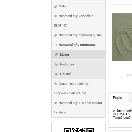
Moto
Náhradní díly koloběžka
BLATINO
Náhradní díly čtyřkolka QUAD
Náhradní díly minimoto
Motor
Podvozek
Ostatní
(obr
Ostatní náhradní díly -
spojovací materiál, atd.
Popis
Náhradní díly 125 ccm motard
pr.3mm - dé
/ enduro
ULTIMA, UL
Taktéž použí