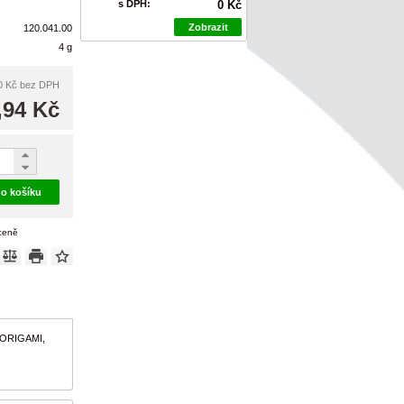
s DPH:
0 Kč
Zobrazit
120.041.00
4 g
0 Kč
bez DPH
,94 Kč
do košíku
 ceně
, ORIGAMI,