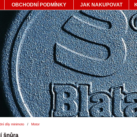
OBCHODNÍ PODMÍNKY
JAK NAKUPOVAT
ní díly minimoto
/
Motor
í šnůra