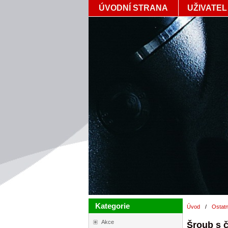
ÚVODNÍ STRANA
UŽIVATEL
Kategorie
Úvod
/
Ostatn
Akce
Šroub s č