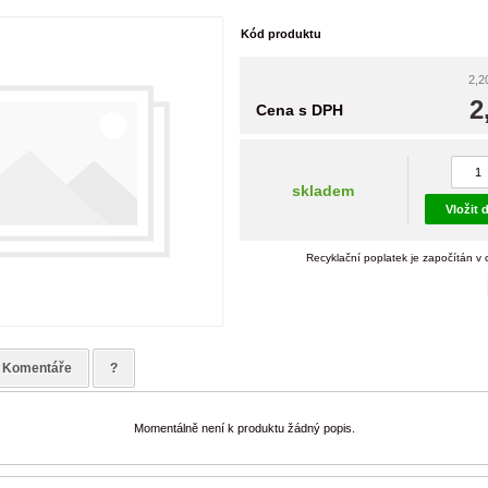
Kód produktu
2,2
2
Cena s DPH
skladem
Vložit 
Recyklační poplatek je započítán v
Komentáře
?
Momentálně není k produktu žádný popis.