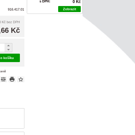
s DPH:
0 Kč
Zobrazit
916.417.01
0 Kč
bez DPH
,66 Kč
do košíku
 ceně