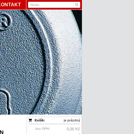
KONTAKT
Košík:
je prázdný
bez DPH:
0,00 Kč
ZN