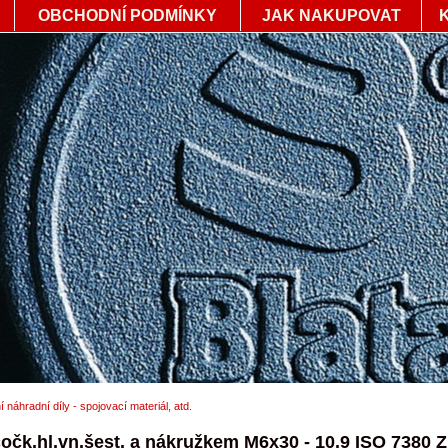
OBCHODNÍ PODMÍNKY
JAK NAKUPOVAT
í náhradní díly - spojovací materiál, atd.
očk.hl.vn.šest. a nákružkem M6x30 - 10.9 ISO 7380 