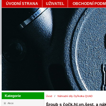
ÚVODNÍ STRANA
UŽIVATEL
OBCHODNÍ PODM
Kategorie
Úvod
/
Náhradní díly čtyřkolka QUAD
Akce
Šroub s čočk.hl.vn.šest. a n