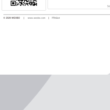
Sd
© 2026 WEXBO |
www.wexbo.com
|
Přihlásit