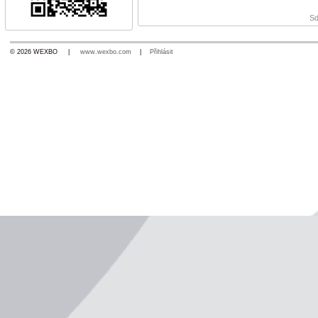
Sd
© 2026 WEXBO |
www.wexbo.com
|
Přihlásit