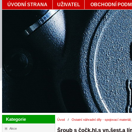
ÚVODNÍ STRANA
UŽIVATEL
OBCHODNÍ PODM
Kategorie
Úvod
/
Ostatní náhradní díly - spojovací materiál,
Akce
Šroub s čočk.hl.s vn.šest.a 