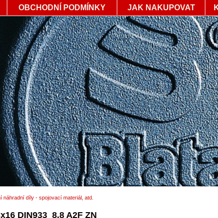
OBCHODNÍ PODMÍNKY
JAK NAKUPOVAT
í náhradní díly - spojovací materiál, atd.
x16 DIN933_8.8 A2F ZN