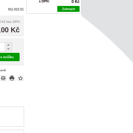
s DPH:
0 Kč
Zobrazit
911.022.01
0 Kč
bez DPH
,00 Kč
do košíku
 ceně