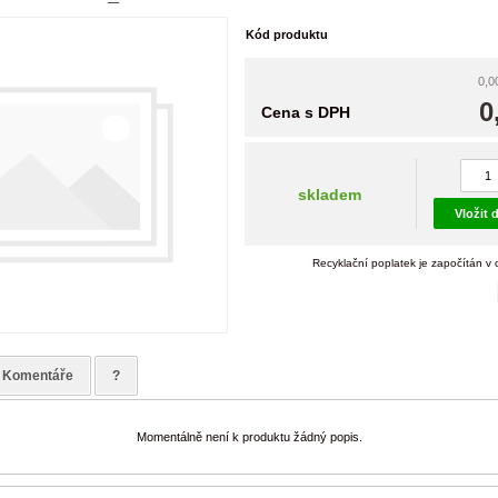
Kód produktu
0,0
0
Cena s DPH
skladem
Vložit 
Recyklační poplatek je započítán v
Komentáře
?
Momentálně není k produktu žádný popis.