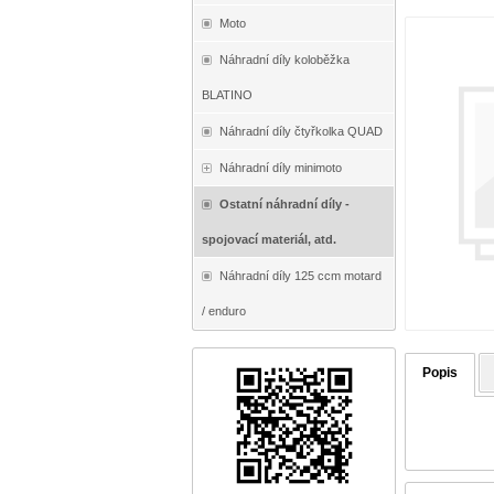
Moto
Náhradní díly koloběžka
BLATINO
Náhradní díly čtyřkolka QUAD
Náhradní díly minimoto
Ostatní náhradní díly -
spojovací materiál, atd.
Náhradní díly 125 ccm motard
/ enduro
Popis