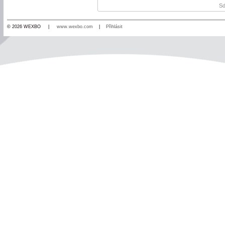
Sd
© 2026 WEXBO |
www.wexbo.com
|
Přihlásit