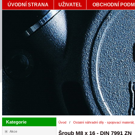
ÚVODNÍ STRANA
UŽIVATEL
OBCHODNÍ PODM
Kategorie
Úvod
/
Ostatní náhradní díly - spojovací materiál,
Akce
Šroub M8 x 16 - DIN 7991 ZN