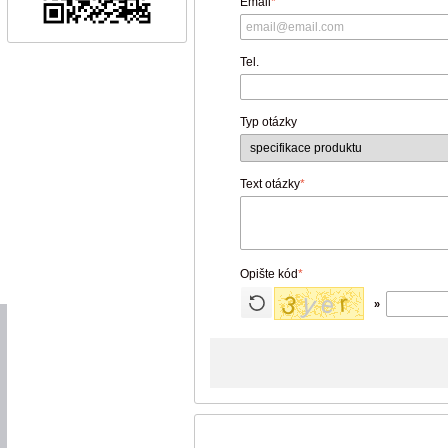
Email
*
Tel.
Typ otázky
Text otázky
*
Opište kód
*
»