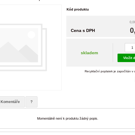
Kód produktu
0,0
0
Cena s DPH
skladem
Vložit 
Recyklační poplatek je započítán v
Komentáře
?
Momentálně není k produktu žádný popis.