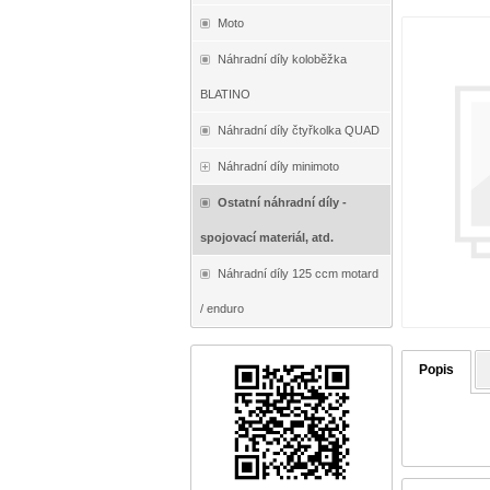
Moto
Náhradní díly koloběžka
BLATINO
Náhradní díly čtyřkolka QUAD
Náhradní díly minimoto
Ostatní náhradní díly -
spojovací materiál, atd.
Náhradní díly 125 ccm motard
/ enduro
Popis