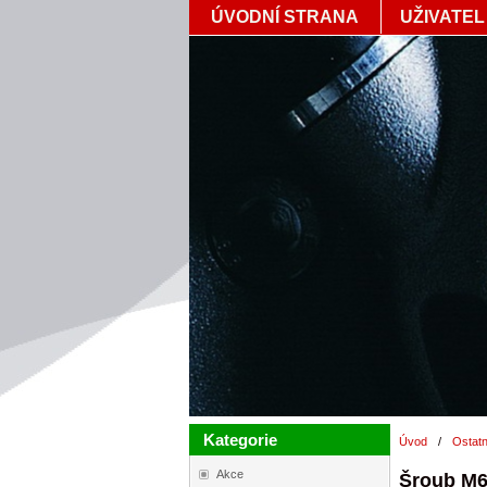
ÚVODNÍ STRANA
UŽIVATEL
Kategorie
Úvod
/
Ostatn
Akce
Šroub M6x