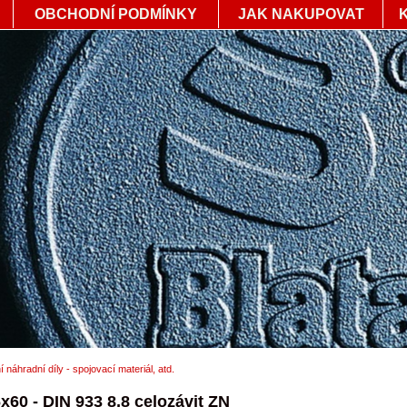
OBCHODNÍ PODMÍNKY
JAK NAKUPOVAT
í náhradní díly - spojovací materiál, atd.
60 - DIN 933 8,8 celozávit ZN