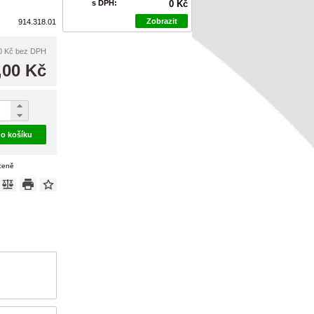
s DPH:
0 Kč
Zobrazit
914.318.01
0 Kč
bez DPH
,00 Kč
do košíku
 ceně