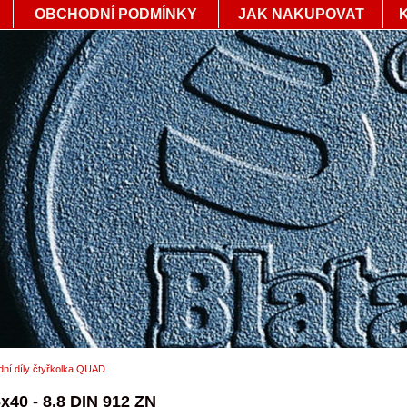
OBCHODNÍ PODMÍNKY
JAK NAKUPOVAT
ní díly čtyřkolka QUAD
x40 - 8.8 DIN 912 ZN