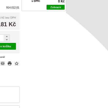
s DPH:
0 Kč
Zobrazit
914.012.01
5 Kč
bez DPH
,81 Kč
do košíku
 ceně