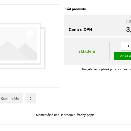
Kód produktu
3,1
3
Cena s DPH
skladem
Vložit 
Recyklační poplatek je započítán v
Komentáře
?
Momentálně není k produktu žádný popis.