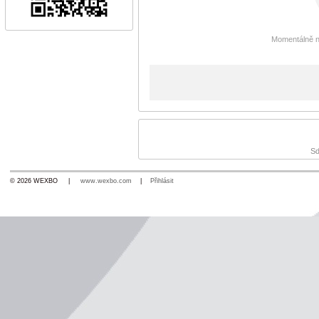
Momentálně n
Sd
© 2026 WEXBO |
www.wexbo.com
|
Přihlásit