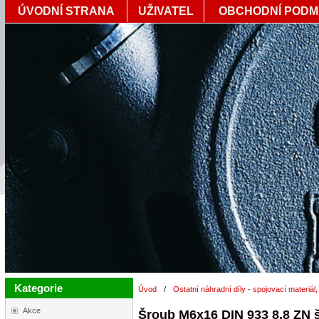
ÚVODNÍ STRANA
UŽIVATEL
OBCHODNÍ PODM
Kategorie
Úvod
/
Ostatní náhradní díly - spojovací materiál,
Akce
Šroub M6x16 DIN 933 8,8 ZN š