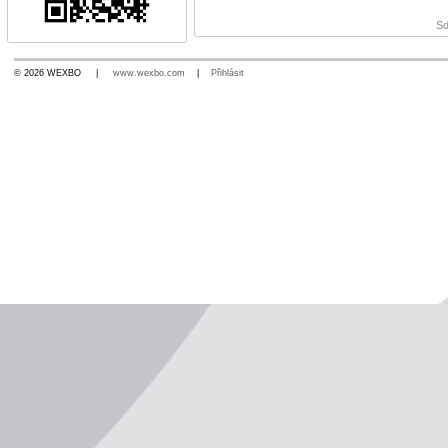
Sd
© 2026 WEXBO |
www.wexbo.com
|
Přihlásit