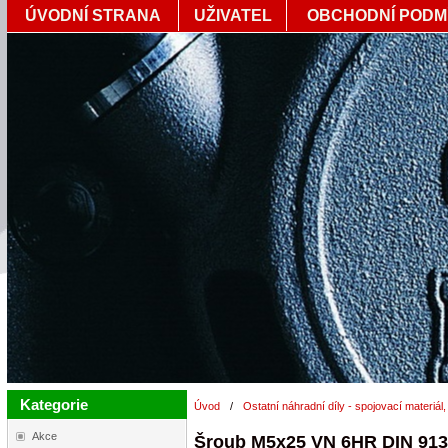
ÚVODNÍ STRANA
UŽIVATEL
OBCHODNÍ PODM
Kategorie
Úvod
/
Ostatní náhradní díly - spojovací materiál,
Akce
Šroub M5x25 VN 6HR DIN 913