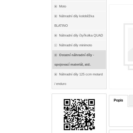
Moto
Náhradní díly koloběžka
BLATINO
Náhradní díly čtyřkolka QUAD
Náhradní díly minimoto
Ostatní náhradní díly -
spojovací materiál, atd.
Náhradní díly 125 ccm motard
/ enduro
Popis