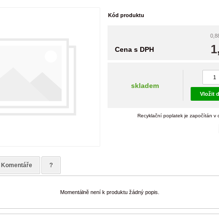
Kód produktu
0,8
1
Cena s DPH
skladem
Vložit 
Recyklační poplatek je započítán v
Komentáře
?
Momentálně není k produktu žádný popis.