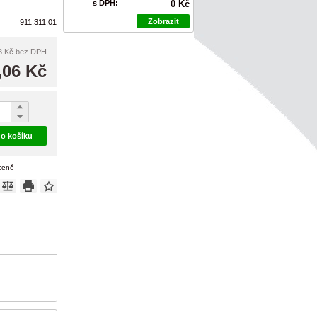
s DPH:
0 Kč
Zobrazit
911.311.01
8 Kč
bez DPH
,06 Kč
do košíku
 ceně