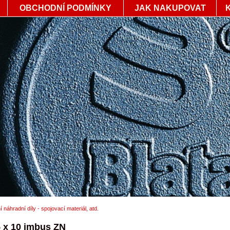
OBCHODNÍ PODMÍNKY
JAK NAKUPOVAT
í náhradní díly - spojovací materiál, atd.
 x 10 imbus ZN