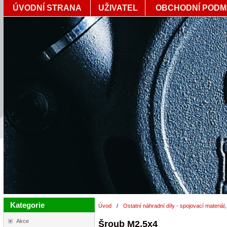
ÚVODNÍ STRANA
UŽIVATEL
OBCHODNÍ PODM
Kategorie
Úvod
/
Ostatní náhradní díly - spojovací materiál,
Akce
Šroub M2,5x4