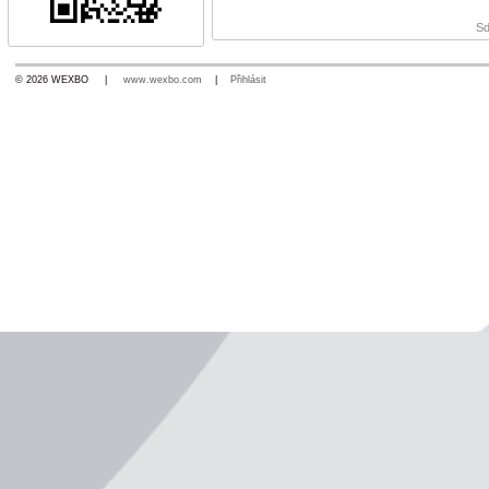
Sd
© 2026 WEXBO |
www.wexbo.com
|
Přihlásit