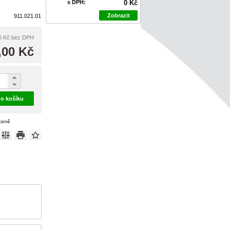
s DPH:
0 Kč
Zobrazit
911.021.01
0 Kč
bez DPH
,00 Kč
do košíku
 ceně