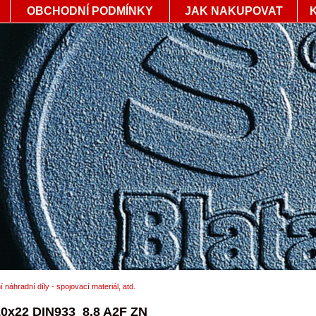
OBCHODNÍ PODMÍNKY
JAK NAKUPOVAT
í náhradní díly - spojovací materiál, atd.
0x22 DIN933_8.8 A2F ZN