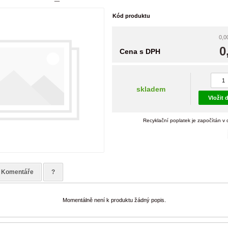
Kód produktu
0,0
0
Cena s DPH
skladem
Vložit 
Recyklační poplatek je započítán v
Komentáře
?
Momentálně není k produktu žádný popis.