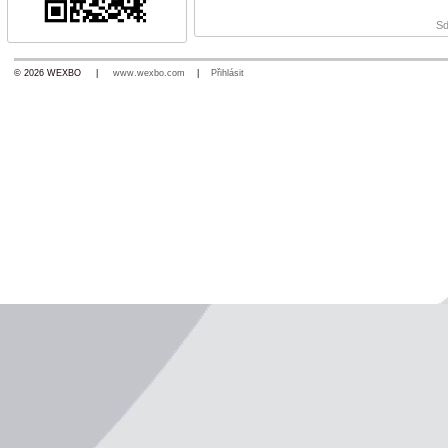
Sd
© 2026 WEXBO |
www.wexbo.com
|
Přihlásit