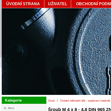
ÚVODNÍ STRANA
UŽIVATEL
OBCHODNÍ PODM
Kategorie
Úvod
/
Ostatní náhradní díly - spojovací materiál,
Akce
Šroub M 4 x 8 - 4.8 DIN 965 Z