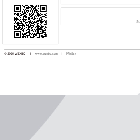
Sd
© 2026 WEXBO |
www.wexbo.com
|
Přihlásit