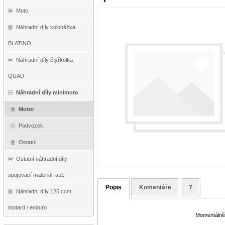
Moto
Náhradní díly koloběžka
BLATINO
Náhradní díly čtyřkolka
QUAD
Náhradní díly minimoto
Motor
Podvozek
Ostatní
Ostatní náhradní díly -
spojovací materiál, atd.
Popis
Komentáře
?
Náhradní díly 125 ccm
motard / enduro
Momentálně 