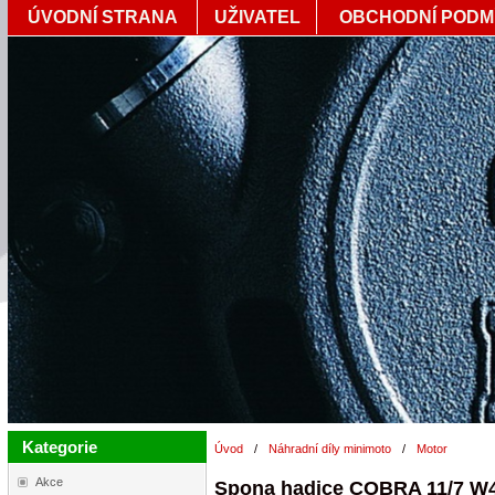
ÚVODNÍ STRANA
UŽIVATEL
OBCHODNÍ PODM
Kategorie
Úvod
/
Náhradní díly minimoto
/
Motor
Akce
Spona hadice COBRA 11/7 W