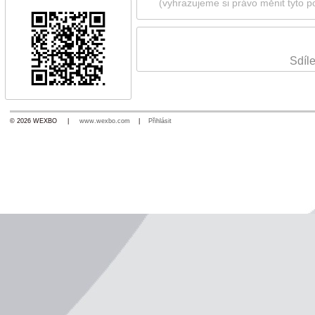
(vyhrazujeme si právo měnit tyto p
Sdíle
© 2026 WEXBO |
www.wexbo.com
|
Přihlásit