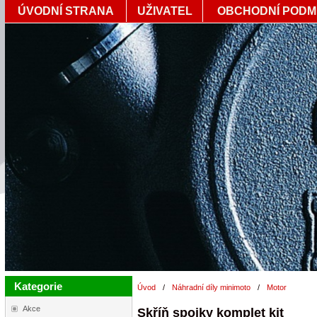
ÚVODNÍ STRANA
UŽIVATEL
OBCHODNÍ PODM
Kategorie
Úvod
/
Náhradní díly minimoto
/
Motor
Akce
Skříň spojky komplet kit