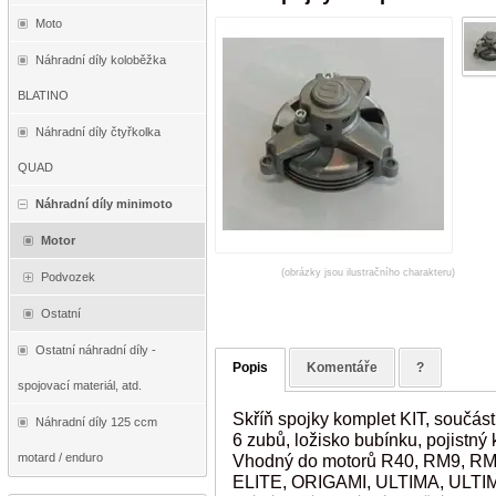
Moto
Náhradní díly koloběžka
BLATINO
Náhradní díly čtyřkolka
QUAD
Náhradní díly minimoto
Motor
(obrázky jsou ilustračního charakteru)
Podvozek
Ostatní
Ostatní náhradní díly -
Popis
Komentáře
?
spojovací materiál, atd.
Skříň spojky komplet KIT, součástí
Náhradní díly 125 ccm
6 zubů, ložisko bubínku, pojistný 
motard / enduro
Vhodný do motorů R40, RM9, RM
ELITE, ORIGAMI, ULTIMA, ULT