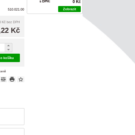
s DPH:
0 Kč
Zobrazit
510.021.00
0 Kč
bez DPH
,22 Kč
do košíku
 ceně