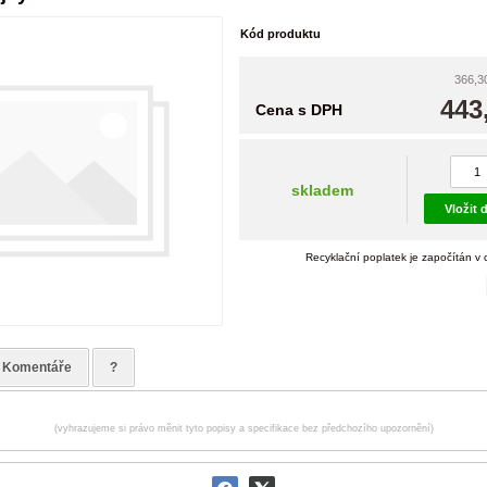
Kód produktu
366,3
443
Cena s DPH
skladem
Vložit 
Recyklační poplatek je započítán v
Komentáře
?
(vyhrazujeme si právo měnit tyto popisy a specifikace bez předchozího upozornění)