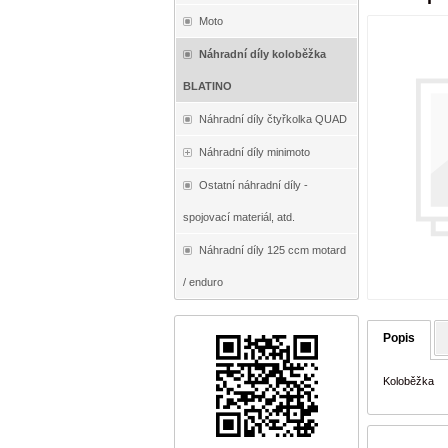
Moto
Náhradní díly koloběžka
BLATINO
Náhradní díly čtyřkolka QUAD
Náhradní díly minimoto
Ostatní náhradní díly -
spojovací materiál, atd.
Náhradní díly 125 ccm motard
/ enduro
Popis
Koloběžka