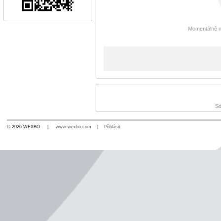
Momentálně n
Sd
© 2026 WEXBO |
www.wexbo.com
|
Přihlásit