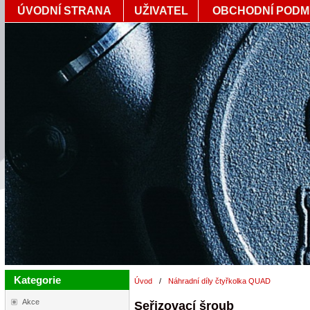
ÚVODNÍ STRANA
UŽIVATEL
OBCHODNÍ PODM
Kategorie
Úvod
/
Náhradní díly čtyřkolka QUAD
Akce
Seřizovací šroub