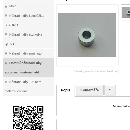
Moto
Náhradní díly koloběžka
BLATINO
Náhradní díly čtyřkolka
QUAD
Náhradní díly minimoto
Ostatní náhradní díly -
(obrázky jsou ilustračního charakteru)
spojovací materiál, atd.
Náhradní díly 125 ccm
Popis
Komentáře
?
motard / enduro
Momentálně 