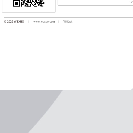
Sd
© 2026 WEXBO |
www.wexbo.com
|
Přihlásit