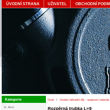
ÚVODNÍ STRANA
UŽIVATEL
OBCHODNÍ PODM
Kategorie
Úvod
/
Ostatní náhradní díly - spojovací materiál,
Akce
Rozpěrná trubka L=9