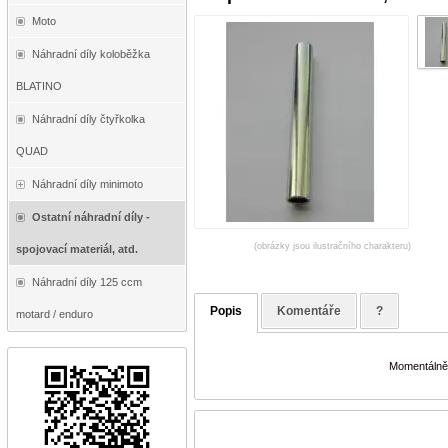
Moto
Náhradní díly koloběžka
BLATINO
Náhradní díly čtyřkolka
QUAD
Náhradní díly minimoto
Ostatní náhradní díly -
(obrázky jsou ilustračního charakteru)
spojovací materiál, atd.
Náhradní díly 125 ccm
Popis
Komentáře
?
motard / enduro
Momentálně 