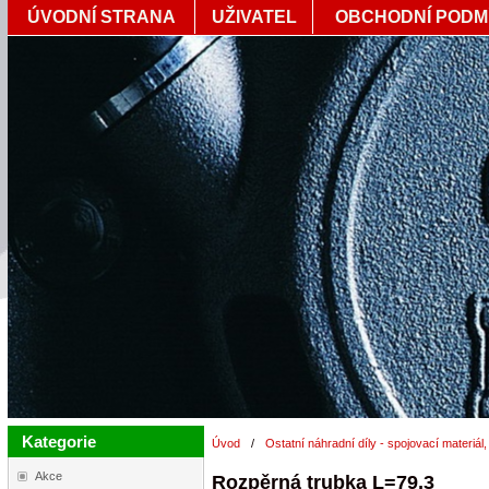
ÚVODNÍ STRANA
UŽIVATEL
OBCHODNÍ PODM
Kategorie
Úvod
/
Ostatní náhradní díly - spojovací materiál,
Akce
Rozpěrná trubka L=79,3