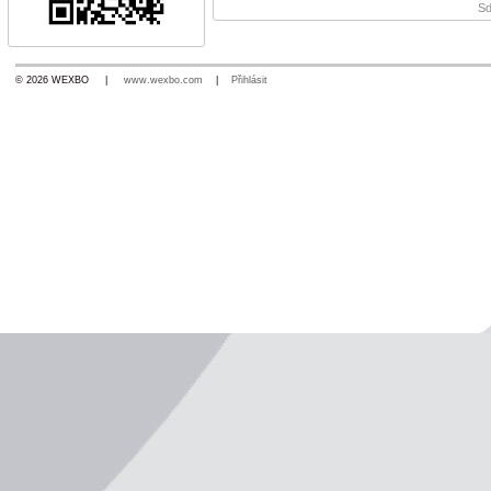
Sd
© 2026 WEXBO |
www.wexbo.com
|
Přihlásit