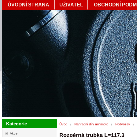
ÚVODNÍ STRANA
UŽIVATEL
OBCHODNÍ PODM
Kategorie
Úvod
/
Náhradní díly minimoto
/
Podvozek
/
Akce
Rozpěrná trubka L=117,3