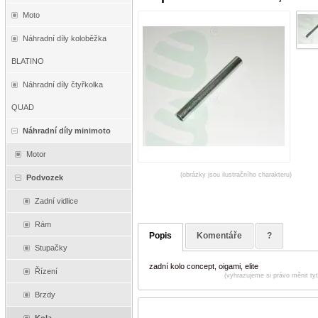
Moto
Náhradní díly koloběžka
BLATINO
Náhradní díly čtyřkolka
QUAD
Náhradní díly minimoto
Motor
(obrázky jsou ilustračního charakteru)
Podvozek
Zadní vidlice
Rám
Popis
Komentáře
?
Stupačky
zadní kolo concept, oigami, elite
Řízení
(vyhrazujeme si právo měnit ty
Brzdy