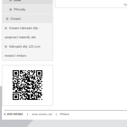
Kola
Sd
Převody
Ostatní
Ostatní náhradní díly -
spojovací materiál, atd.
Náhradní díly 125 ccm
motard / enduro
© 2026 WEXBO |
www.wexbo.com
|
Přihlásit