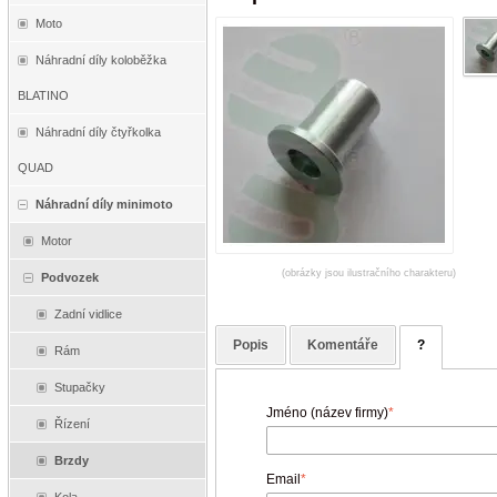
Moto
Náhradní díly koloběžka
BLATINO
Náhradní díly čtyřkolka
QUAD
Náhradní díly minimoto
Motor
(obrázky jsou ilustračního charakteru)
Podvozek
Zadní vidlice
Popis
Komentáře
?
Rám
Stupačky
Jméno (název firmy)
*
Řízení
Brzdy
Email
*