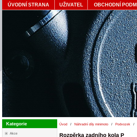
ÚVODNÍ STRANA
UŽIVATEL
OBCHODNÍ PODM
Kategorie
Úvod
/
Náhradní díly minimoto
/
Podvozek
/
Akce
Rozpěrka zadního kola P