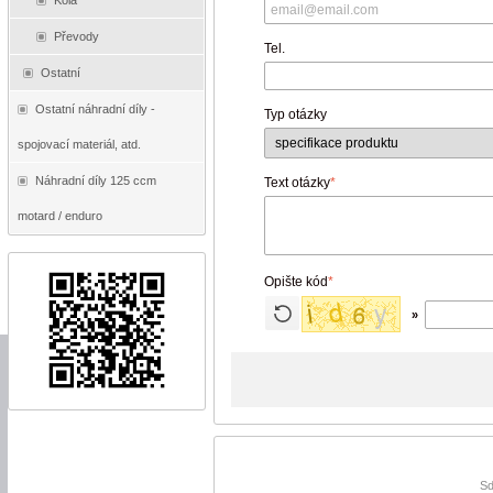
Kola
Převody
Tel.
Ostatní
Ostatní náhradní díly -
Typ otázky
spojovací materiál, atd.
Náhradní díly 125 ccm
Text otázky
*
motard / enduro
Opište kód
*
»
Sd