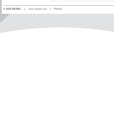
© 2026 WEXBO |
www.wexbo.com
|
Přihlásit