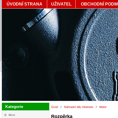
ÚVODNÍ STRANA
UŽIVATEL
OBCHODNÍ PODM
Kategorie
Úvod
/
Náhradní díly minimoto
/
Motor
Akce
Rozpěrka