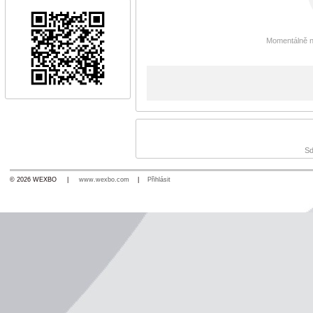
Momentálně n
Sd
© 2026 WEXBO |
www.wexbo.com
|
Přihlásit