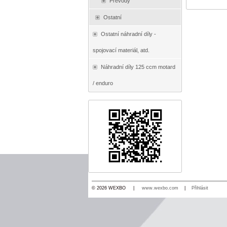
Převody
Ostatní
Ostatní náhradní díly -
spojovací materiál, atd.
Náhradní díly 125 ccm motard
/ enduro
© 2026 WEXBO |
www.wexbo.com
|
Přihlásit