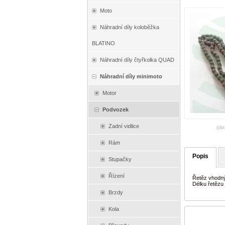
Moto
Náhradní díly koloběžka
BLATINO
Náhradní díly čtyřkolka QUAD
Náhradní díly minimoto
Motor
Podvozek
Zadní vidlice
(obr
Rám
Popis
Stupačky
Řízení
Řetěz vhodný
Délku řetězu 
Brzdy
Kola