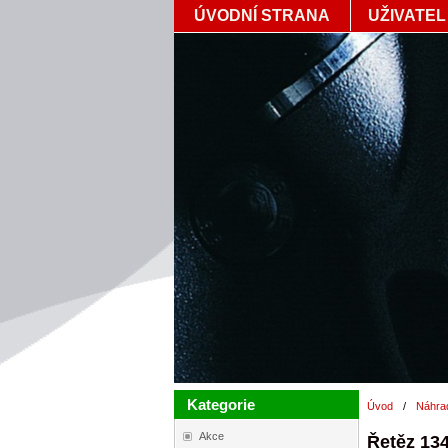
ÚVODNÍ STRANA
UŽIVATEL
Kategorie
Úvod
/
Náhrad
Akce
Řetěz 134