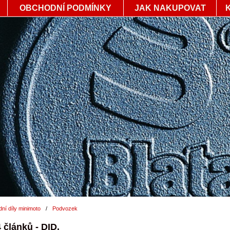
OBCHODNÍ PODMÍNKY
JAK NAKUPOVAT
ní díly minimoto
/
Podvozek
 článků - DID.