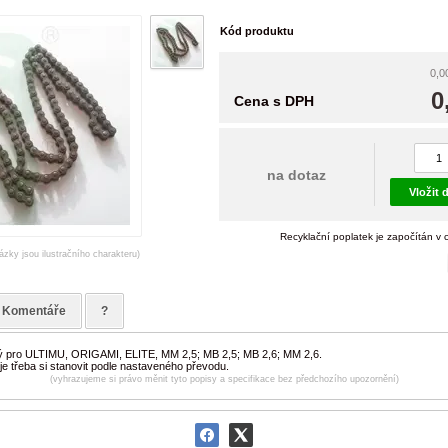
Kód produktu
0,0
0
Cena s DPH
na dotaz
Vložit 
Recyklační poplatek je započítán v 
ázky jsou ilustračního charakteru)
Komentáře
?
 pro ULTIMU, ORIGAMI, ELITE, MM 2,5; MB 2,5; MB 2,6; MM 2,6.
je třeba si stanovit podle nastaveného převodu.
(vyhrazujeme si právo měnit tyto popisy a specifikace bez předchozího upozornění)