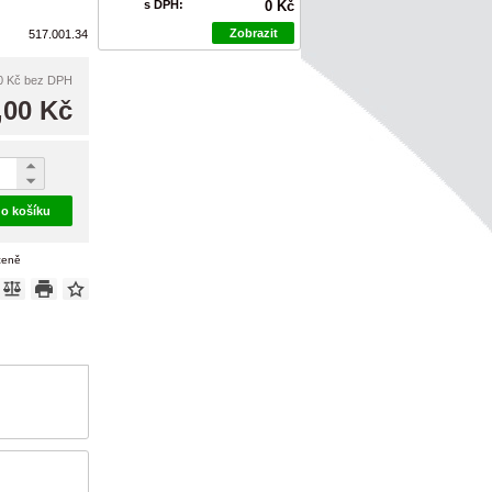
s DPH:
0 Kč
Zobrazit
517.001.34
0 Kč
bez DPH
,00 Kč
do košíku
ceně