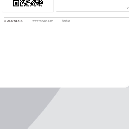
Sd
© 2026 WEXBO |
www.wexbo.com
|
Přihlásit