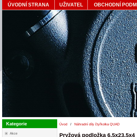
ÚVODNÍ STRANA
UŽIVATEL
OBCHODNÍ PODM
Kategorie
Úvod
/
Náhradní díly čtyřkolka QUAD
Akce
Pryžová podložka 6,5x23,5x4