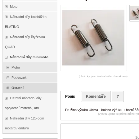
Moto
Náhradní díly koloběžka
BLATINO
Náhradní díly čtyřkolka
QUAD
Náhradní díly minimoto
Motor
(obrázky jsou ilustračního charakteru)
Podvozek
Ostatní
Popis
Komentáře
?
Ostatní náhradní díly -
spojovací materiál, atd.
Pružina výfuku Ultima - koleno výfuku + horní čá
(vyhrazujeme si právo měnit ty
Náhradní díly 125 ccm
motard / enduro
Sd