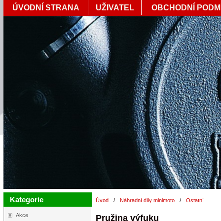
ÚVODNÍ STRANA
UŽIVATEL
OBCHODNÍ PODM
Kategorie
Úvod
/
Náhradní díly minimoto
/
Ostatní
Akce
Pružina výfuku