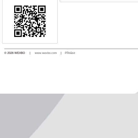
© 2026 WEXBO |
www.wexbo.com
|
Přihlásit