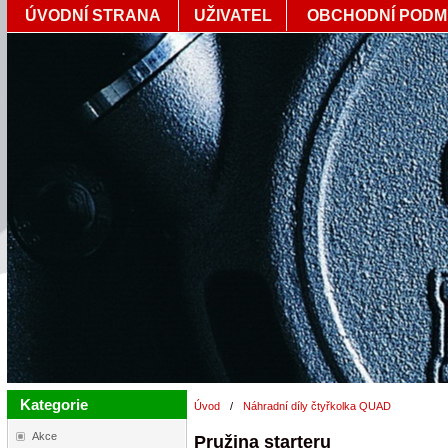
ÚVODNÍ STRANA
UŽIVATEL
OBCHODNÍ PODM
Kategorie
Úvod
/
Náhradní díly čtyřkolka QUAD
Akce
Pružina starteru