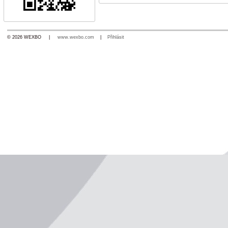
© 2026 WEXBO |
www.wexbo.com
|
Přihlásit