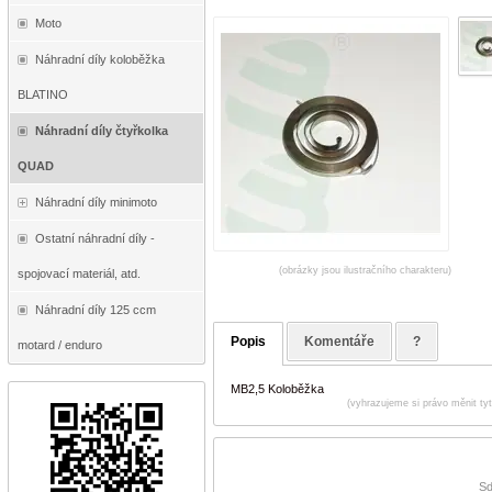
Moto
Náhradní díly koloběžka
BLATINO
Náhradní díly čtyřkolka
QUAD
Náhradní díly minimoto
Ostatní náhradní díly -
(obrázky jsou ilustračního charakteru)
spojovací materiál, atd.
Náhradní díly 125 ccm
Popis
Komentáře
?
motard / enduro
MB2,5 Koloběžka
(vyhrazujeme si právo měnit ty
Sd